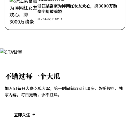
浙江某富豪为博网红女友欢心，掷3000万购
豪宅却被骗婚
234.0万
6
min
不错过每一个大瓜
加入51每日大赛吃瓜大军，第一时间获取网红塌房、娱乐爆料、独
家内幕。每日更新，永不打烊。
立即关注