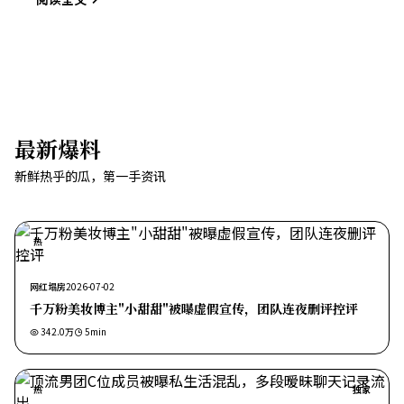
最新爆料
新鲜热乎的瓜，第一手资讯
热
网红塌房
2026-07-02
千万粉美妆博主"小甜甜"被曝虚假宣传，团队连夜删评控评
342.0万
5
min
热
独家