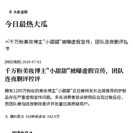
头条追踪
今日最热大瓜
[
网红塌房
]
2026-07-02
千万粉美妆博主"小甜甜"被曝虚假宣传，团队
连夜删评控评
拥有1200万粉丝的美妆博主"小甜甜"近日被网友扒出其推荐的护肤
品存在严重虚假宣传问题。多名消费者投诉使用后出现过敏反应，
而团队被指连夜删除差评并批量拉黑质疑用户。
爆料君
5
分钟阅读
342.0万
阅读全文