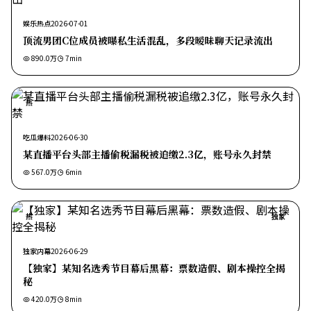
娱乐热点
2026-07-01
顶流男团C位成员被曝私生活混乱，多段暧昧聊天记录流出
890.0万
7
min
热
吃瓜爆料
2026-06-30
某直播平台头部主播偷税漏税被追缴2.3亿，账号永久封禁
567.0万
6
min
热
独家
独家内幕
2026-06-29
【独家】某知名选秀节目幕后黑幕：票数造假、剧本操控全揭
秘
420.0万
8
min