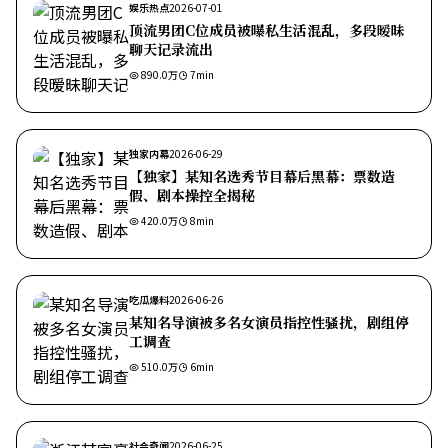
娱乐热点
2026-07-01
顶流男团C位成员被曝私生活混乱，多段暧昧
聊天记录流出
890.0万
7
min
独家内幕
2026-06-29
【独家】某知名选秀节目幕后黑幕：票数造
假、剧本操控全揭秘
420.0万
8
min
吃瓜爆料
2026-06-26
某知名导演被多名女演员指控性骚扰，剧组停
工调查
510.0万
6
min
社会奇闻
2026-06-25