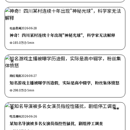
社会奇闻
2026-06-28
神奇！四川某村连续十年出现"神秘光球"，科学家无法解释
185.0万
5
min
热
网红塌房
2026-06-27
知名游戏主播被曝学历造假，实际是高中辍学，粉丝集体愤怒
298.0万
5
min
热
独家
吃瓜爆料
2026-06-26
某知名导演被多名女演员指控性骚扰，剧组停工调查