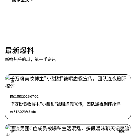
最新爆料
新鲜热乎的瓜，第一手资讯
热
网红塌房
2026-07-02
千万粉美妆博主"小甜甜"被曝虚假宣传，团队连夜删评控评
342.0万
5
min
热
独家