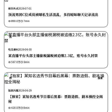
娱乐热点
2026-07-01
顶流男团C位成员被曝私生活混乱，多段暧昧聊天记录流出
890.0万
7
min
热
吃瓜爆料
2026-06-30
某直播平台头部主播偷税漏税被追缴2.3亿，账号永久封禁
567.0万
6
min
热
独家
独家内幕
2026-06-29
【独家】某知名选秀节目幕后黑幕：票数造假、剧本操控全揭
秘
420.0万
8
min