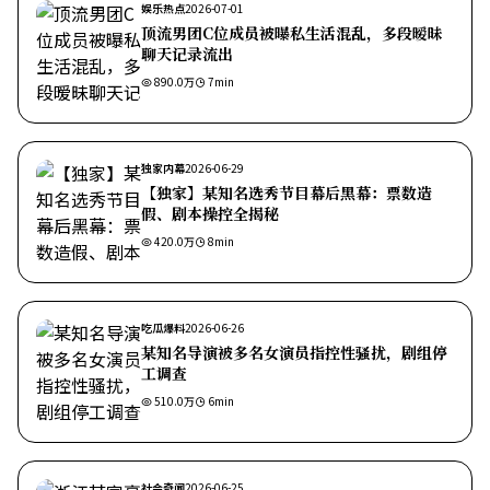
娱乐热点
2026-07-01
顶流男团C位成员被曝私生活混乱，多段暧昧
聊天记录流出
890.0万
7
min
独家内幕
2026-06-29
【独家】某知名选秀节目幕后黑幕：票数造
假、剧本操控全揭秘
420.0万
8
min
吃瓜爆料
2026-06-26
某知名导演被多名女演员指控性骚扰，剧组停
工调查
510.0万
6
min
社会奇闻
2026-06-25