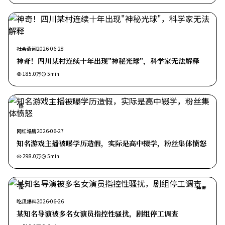
社会奇闻
2026-06-28
神奇！四川某村连续十年出现"神秘光球"，科学家无法解释
185.0万
5
min
热
网红塌房
2026-06-27
知名游戏主播被曝学历造假，实际是高中辍学，粉丝集体愤怒
298.0万
5
min
热
独家
吃瓜爆料
2026-06-26
某知名导演被多名女演员指控性骚扰，剧组停工调查