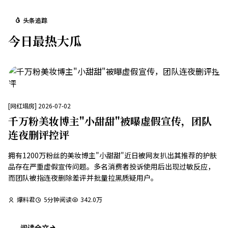
头条追踪
今日最热大瓜
[
网红塌房
]
2026-07-02
千万粉美妆博主"小甜甜"被曝虚假宣传，团队
连夜删评控评
拥有1200万粉丝的美妆博主"小甜甜"近日被网友扒出其推荐的护肤
品存在严重虚假宣传问题。多名消费者投诉使用后出现过敏反应，
而团队被指连夜删除差评并批量拉黑质疑用户。
爆料君
5
分钟阅读
342.0万
阅读全文