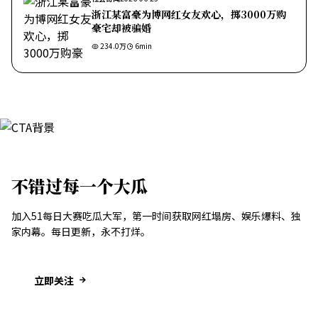
浙江某富豪为博网红女友欢心，掷3000万购
豪宅却被骗婚
234.0万
6
min
不错过每一个大瓜
加入51每日大赛吃瓜大军，第一时间获取网红塌房、娱乐爆料、独
家内幕。每日更新，永不打烊。
立即关注