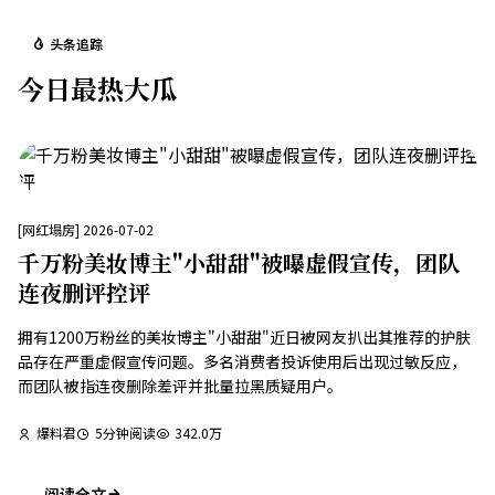
头条追踪
今日最热大瓜
[
网红塌房
]
2026-07-02
千万粉美妆博主"小甜甜"被曝虚假宣传，团队
连夜删评控评
拥有1200万粉丝的美妆博主"小甜甜"近日被网友扒出其推荐的护肤
品存在严重虚假宣传问题。多名消费者投诉使用后出现过敏反应，
而团队被指连夜删除差评并批量拉黑质疑用户。
爆料君
5
分钟阅读
342.0万
阅读全文