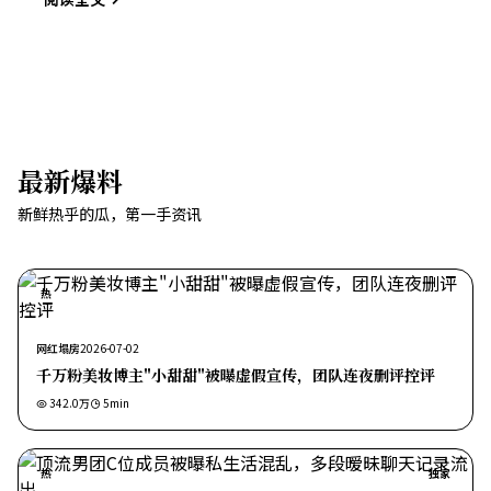
最新爆料
新鲜热乎的瓜，第一手资讯
热
网红塌房
2026-07-02
千万粉美妆博主"小甜甜"被曝虚假宣传，团队连夜删评控评
342.0万
5
min
热
独家