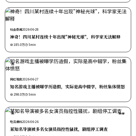
社会奇闻
2026-06-28
神奇！四川某村连续十年出现"神秘光球"，科学家无法解释
185.0万
5
min
热
网红塌房
2026-06-27
知名游戏主播被曝学历造假，实际是高中辍学，粉丝集体愤怒
298.0万
5
min
热
独家
吃瓜爆料
2026-06-26
某知名导演被多名女演员指控性骚扰，剧组停工调查