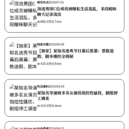
娱乐热点
2026-07-01
顶流男团C位成员被曝私生活混乱，多段暧昧
聊天记录流出
890.0万
7
min
独家内幕
2026-06-29
【独家】某知名选秀节目幕后黑幕：票数造
假、剧本操控全揭秘
420.0万
8
min
吃瓜爆料
2026-06-26
某知名导演被多名女演员指控性骚扰，剧组停
工调查
510.0万
6
min
社会奇闻
2026-06-25