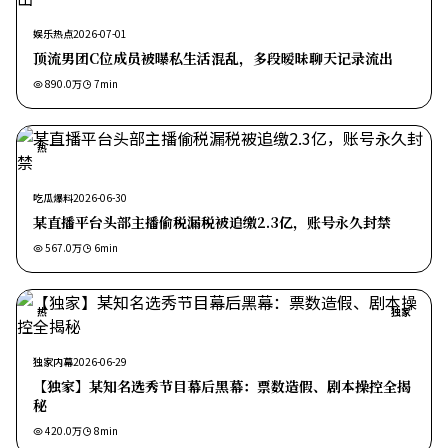
娱乐热点
2026-07-01
顶流男团C位成员被曝私生活混乱，多段暧昧聊天记录流出
890.0万
7
min
热
吃瓜爆料
2026-06-30
某直播平台头部主播偷税漏税被追缴2.3亿，账号永久封禁
567.0万
6
min
热
独家
独家内幕
2026-06-29
【独家】某知名选秀节目幕后黑幕：票数造假、剧本操控全揭
秘
420.0万
8
min