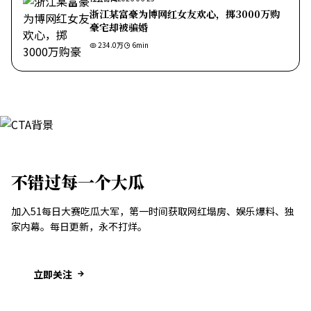
浙江某富豪为博网红女友欢心，掷3000万购
豪宅却被骗婚
234.0万
6
min
不错过每一个大瓜
加入51每日大赛吃瓜大军，第一时间获取网红塌房、娱乐爆料、独
家内幕。每日更新，永不打烊。
立即关注