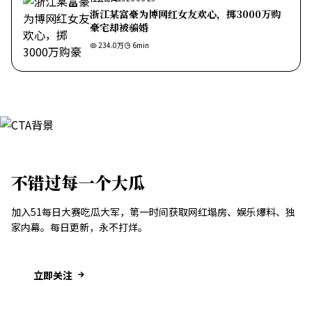
浙江某富豪为博网红女友欢心，掷3000万购
豪宅却被骗婚
234.0万
6
min
不错过每一个大瓜
加入51每日大赛吃瓜大军，第一时间获取网红塌房、娱乐爆料、独
家内幕。每日更新，永不打烊。
立即关注