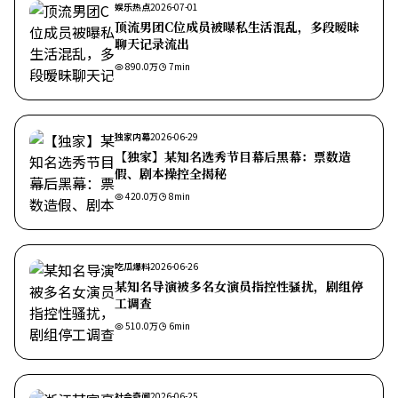
娱乐热点
2026-07-01
顶流男团C位成员被曝私生活混乱，多段暧昧
聊天记录流出
890.0万
7
min
独家内幕
2026-06-29
【独家】某知名选秀节目幕后黑幕：票数造
假、剧本操控全揭秘
420.0万
8
min
吃瓜爆料
2026-06-26
某知名导演被多名女演员指控性骚扰，剧组停
工调查
510.0万
6
min
社会奇闻
2026-06-25