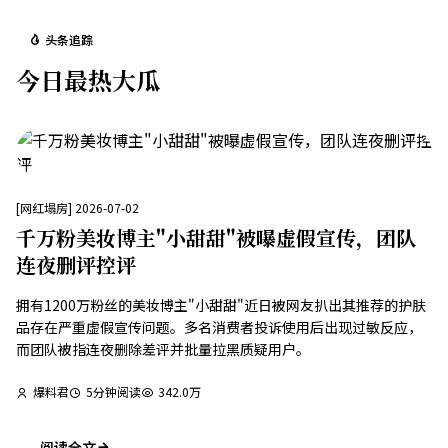
头条追踪
今日最热大瓜
[
网红塌房
]
2026-07-02
千万粉美妆博主"小甜甜"被曝虚假宣传，团队
连夜删评控评
拥有1200万粉丝的美妆博主"小甜甜"近日被网友扒出其推荐的护肤
品存在严重虚假宣传问题。多名消费者投诉使用后出现过敏反应，
而团队被指连夜删除差评并批量拉黑质疑用户。
爆料君
5
分钟阅读
342.0万
阅读全文