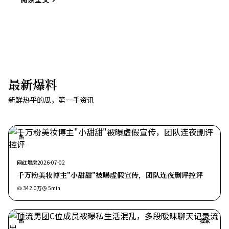
最新爆料
新鲜热乎的瓜，第一手资讯
热
网红塌房
2026-07-02
千万粉美妆博主"小甜甜"被曝虚假宣传，团队连夜删评控评
342.0万
5
min
热
独家