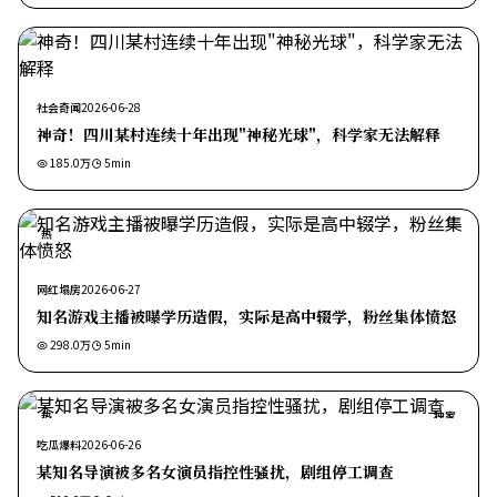
社会奇闻
2026-06-28
神奇！四川某村连续十年出现"神秘光球"，科学家无法解释
185.0万
5
min
热
网红塌房
2026-06-27
知名游戏主播被曝学历造假，实际是高中辍学，粉丝集体愤怒
298.0万
5
min
热
独家
吃瓜爆料
2026-06-26
某知名导演被多名女演员指控性骚扰，剧组停工调查