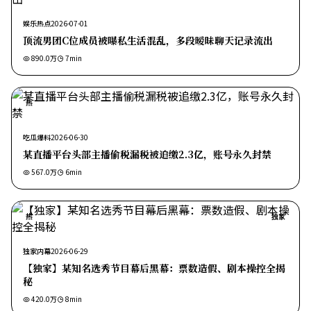
娱乐热点
2026-07-01
顶流男团C位成员被曝私生活混乱，多段暧昧聊天记录流出
890.0万
7
min
热
吃瓜爆料
2026-06-30
某直播平台头部主播偷税漏税被追缴2.3亿，账号永久封禁
567.0万
6
min
热
独家
独家内幕
2026-06-29
【独家】某知名选秀节目幕后黑幕：票数造假、剧本操控全揭
秘
420.0万
8
min