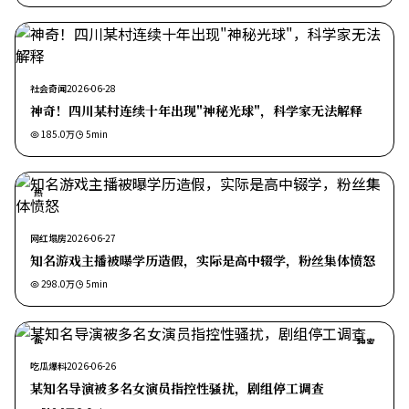
社会奇闻
2026-06-28
神奇！四川某村连续十年出现"神秘光球"，科学家无法解释
185.0万
5
min
热
网红塌房
2026-06-27
知名游戏主播被曝学历造假，实际是高中辍学，粉丝集体愤怒
298.0万
5
min
热
独家
吃瓜爆料
2026-06-26
某知名导演被多名女演员指控性骚扰，剧组停工调查