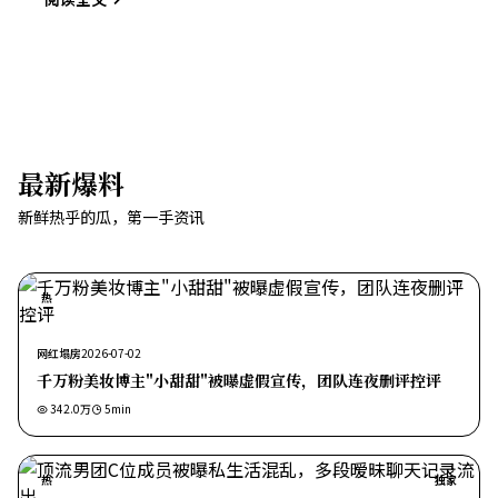
最新爆料
新鲜热乎的瓜，第一手资讯
热
网红塌房
2026-07-02
千万粉美妆博主"小甜甜"被曝虚假宣传，团队连夜删评控评
342.0万
5
min
热
独家