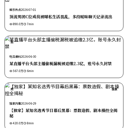
娱乐热点
2026-07-01
顶流男团C位成员被曝私生活混乱，多段暧昧聊天记录流出
890.0万
7
min
热
吃瓜爆料
2026-06-30
某直播平台头部主播偷税漏税被追缴2.3亿，账号永久封禁
567.0万
6
min
热
独家
独家内幕
2026-06-29
【独家】某知名选秀节目幕后黑幕：票数造假、剧本操控全揭
秘
420.0万
8
min