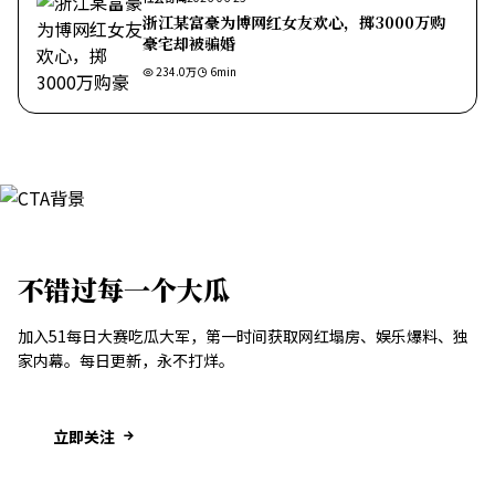
浙江某富豪为博网红女友欢心，掷3000万购
豪宅却被骗婚
234.0万
6
min
不错过每一个大瓜
加入51每日大赛吃瓜大军，第一时间获取网红塌房、娱乐爆料、独
家内幕。每日更新，永不打烊。
立即关注