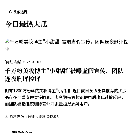
头条追踪
今日最热大瓜
[
网红塌房
]
2026-07-02
千万粉美妆博主"小甜甜"被曝虚假宣传，团队
连夜删评控评
拥有1200万粉丝的美妆博主"小甜甜"近日被网友扒出其推荐的护肤
品存在严重虚假宣传问题。多名消费者投诉使用后出现过敏反应，
而团队被指连夜删除差评并批量拉黑质疑用户。
爆料君
5
分钟阅读
342.0万
阅读全文