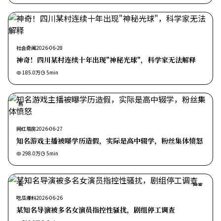
社会奇闻
2026-06-28
神奇！四川某村连续十年出现"神秘光球"，科学家无法解释
185.0万
5
min
热
网红塌房
2026-06-27
知名游戏主播被曝学历造假，实际是高中辍学，粉丝集体愤怒
298.0万
5
min
热
独家
吃瓜爆料
2026-06-26
某知名导演被多名女演员指控性骚扰，剧组停工调查