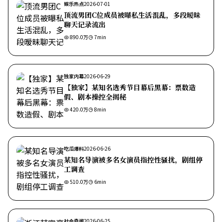
娱乐热点
2026-07-01
顶流男团C位成员被曝私生活混乱，多段暧昧
聊天记录流出
890.0万
7
min
独家内幕
2026-06-29
【独家】某知名选秀节目幕后黑幕：票数造
假、剧本操控全揭秘
420.0万
8
min
吃瓜爆料
2026-06-26
某知名导演被多名女演员指控性骚扰，剧组停
工调查
510.0万
6
min
社会奇闻
2026-06-25