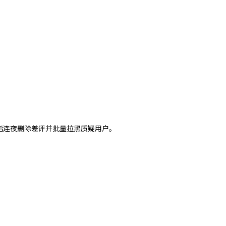
指连夜删除差评并批量拉黑质疑用户。