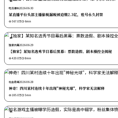
热
吃瓜爆料
2026-06-30
某直播平台头部主播偷税漏税被追缴2.3亿，账号永久封禁
567.0万
6
min
热
独家内幕
2026-06-29
【独家】某知名选秀节目幕后黑幕：票数造假、剧本操控全揭秘
420.0万
8
min
社会奇闻
2026-06-28
神奇！四川某村连续十年出现"神秘光球"，科学家无法解释
185.0万
5
min
热