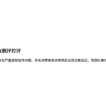
夜删评控评
肤品存在严重虚假宣传问题。多名消费者投诉使用后出现过敏反应，而团队被