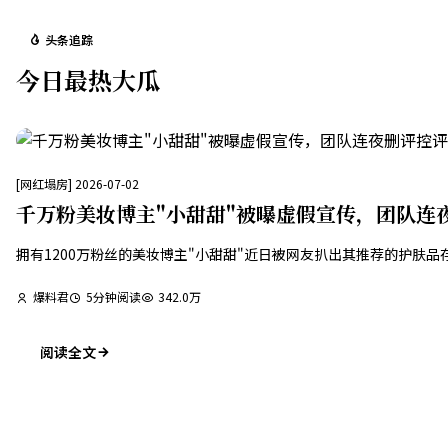
头条追踪
今日最热大瓜
[
网红塌房
]
2026-07-02
千万粉美妆博主"小甜甜"被曝虚假宣传，团队连
拥有1200万粉丝的美妆博主"小甜甜"近日被网友扒出其推荐的护
爆料君
5
分钟阅读
342.0万
阅读全文