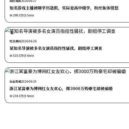
网红塌房
2026-06-27
知名游戏主播被曝学历造假，实际是高中辍学，粉丝集体愤怒
298.0万
5
min
热
吃瓜爆料
2026-06-26
某知名导演被多名女演员指控性骚扰，剧组停工调查
510.0万
6
min
社会奇闻
2026-06-25
浙江某富豪为博网红女友欢心，掷3000万购豪宅却被骗婚
234.0万
6
min