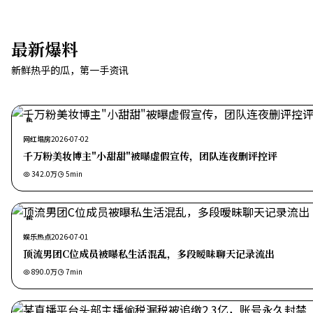
最新爆料
新鲜热乎的瓜，第一手资讯
热
网红塌房
2026-07-02
千万粉美妆博主"小甜甜"被曝虚假宣传，团队连夜删评控评
342.0万
5
min
热
娱乐热点
2026-07-01
顶流男团C位成员被曝私生活混乱，多段暧昧聊天记录流出
890.0万
7
min