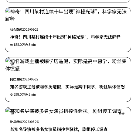
社会奇闻
2026-06-28
神奇！四川某村连续十年出现"神秘光球"，科学家无法解释
185.0万
5
min
热
网红塌房
2026-06-27
知名游戏主播被曝学历造假，实际是高中辍学，粉丝集体愤怒
298.0万
5
min
热
独家
吃瓜爆料
2026-06-26
某知名导演被多名女演员指控性骚扰，剧组停工调查