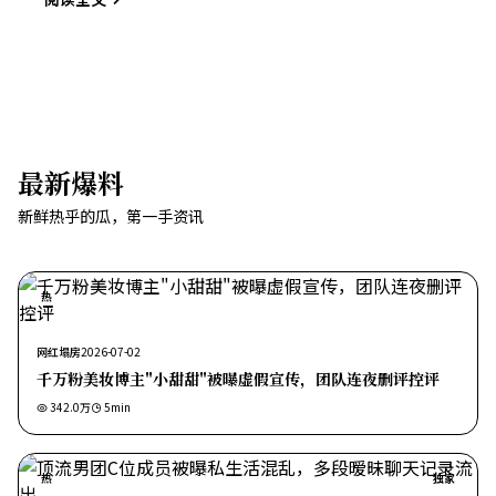
最新爆料
新鲜热乎的瓜，第一手资讯
热
网红塌房
2026-07-02
千万粉美妆博主"小甜甜"被曝虚假宣传，团队连夜删评控评
342.0万
5
min
热
独家