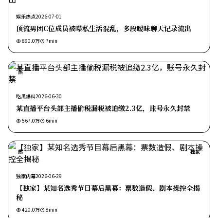
娱乐热点
2026-07-01
顶流男团C位成员被曝私生活混乱，多段暧昧聊天记录流出
890.0万
7
min
热
吃瓜爆料
2026-06-30
某直播平台头部主播偷税漏税被追缴2.3亿，账号永久封禁
567.0万
6
min
热
独家
独家内幕
2026-06-29
【独家】某知名选秀节目幕后黑幕：票数造假、剧本操控全揭
秘
420.0万
8
min