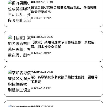
娱乐热点
2026-07-01
顶流男团C位成员被曝私生活混乱，多段暧昧
聊天记录流出
890.0万
7
min
独家内幕
2026-06-29
【独家】某知名选秀节目幕后黑幕：票数造
假、剧本操控全揭秘
420.0万
8
min
吃瓜爆料
2026-06-26
某知名导演被多名女演员指控性骚扰，剧组停
工调查
510.0万
6
min
社会奇闻
2026-06-25