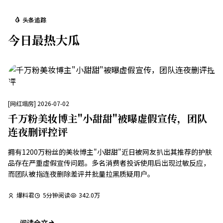
头条追踪
今日最热大瓜
[
网红塌房
]
2026-07-02
千万粉美妆博主"小甜甜"被曝虚假宣传，团队
连夜删评控评
拥有1200万粉丝的美妆博主"小甜甜"近日被网友扒出其推荐的护肤
品存在严重虚假宣传问题。多名消费者投诉使用后出现过敏反应，
而团队被指连夜删除差评并批量拉黑质疑用户。
爆料君
5
分钟阅读
342.0万
阅读全文