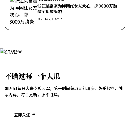
浙江某富豪为博网红女友欢心，掷3000万购
豪宅却被骗婚
234.0万
6
min
不错过每一个大瓜
加入51每日大赛吃瓜大军，第一时间获取网红塌房、娱乐爆料、独
家内幕。每日更新，永不打烊。
立即关注