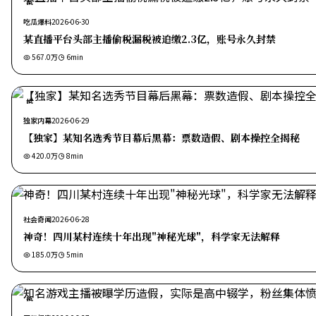
热
吃瓜爆料
2026-06-30
某直播平台头部主播偷税漏税被追缴2.3亿，账号永久封禁
567.0万
6
min
热
独家内幕
2026-06-29
【独家】某知名选秀节目幕后黑幕：票数造假、剧本操控全揭秘
420.0万
8
min
社会奇闻
2026-06-28
神奇！四川某村连续十年出现"神秘光球"，科学家无法解释
185.0万
5
min
热