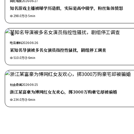
网红塌房
2026-06-27
知名游戏主播被曝学历造假，实际是高中辍学，粉丝集体愤怒
298.0万
5
min
热
吃瓜爆料
2026-06-26
某知名导演被多名女演员指控性骚扰，剧组停工调查
510.0万
6
min
社会奇闻
2026-06-25
浙江某富豪为博网红女友欢心，掷3000万购豪宅却被骗婚
234.0万
6
min