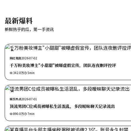
最新爆料
新鲜热乎的瓜，第一手资讯
热
网红塌房
2026-07-02
千万粉美妆博主"小甜甜"被曝虚假宣传，团队连夜删评控评
342.0万
5
min
热
娱乐热点
2026-07-01
顶流男团C位成员被曝私生活混乱，多段暧昧聊天记录流出
890.0万
7
min