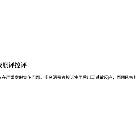
夜删评控评
肤品存在严重虚假宣传问题。多名消费者投诉使用后出现过敏反应，而团队被