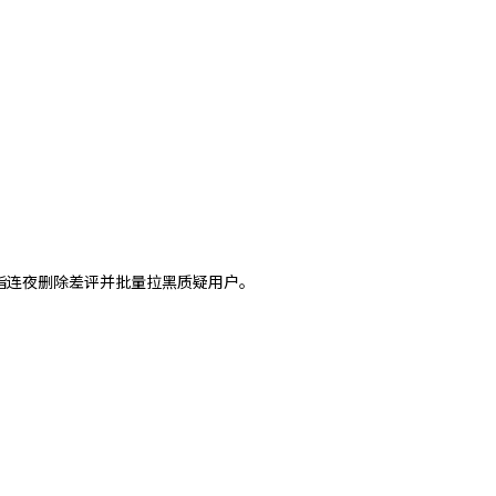
指连夜删除差评并批量拉黑质疑用户。