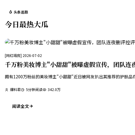
头条追踪
今日最热大瓜
[
网红塌房
]
2026-07-02
千万粉美妆博主"小甜甜"被曝虚假宣传，团队连
拥有1200万粉丝的美妆博主"小甜甜"近日被网友扒出其推荐的护
爆料君
5
分钟阅读
342.0万
阅读全文