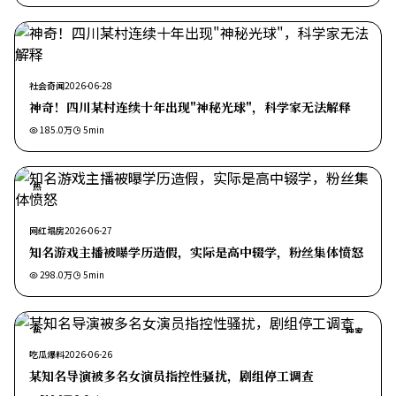
社会奇闻
2026-06-28
神奇！四川某村连续十年出现"神秘光球"，科学家无法解释
185.0万
5
min
热
网红塌房
2026-06-27
知名游戏主播被曝学历造假，实际是高中辍学，粉丝集体愤怒
298.0万
5
min
热
独家
吃瓜爆料
2026-06-26
某知名导演被多名女演员指控性骚扰，剧组停工调查