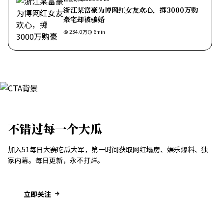
浙江某富豪为博网红女友欢心，掷3000万购
豪宅却被骗婚
234.0万
6
min
不错过每一个大瓜
加入51每日大赛吃瓜大军，第一时间获取网红塌房、娱乐爆料、独
家内幕。每日更新，永不打烊。
立即关注