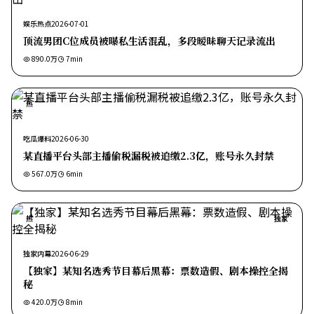
娱乐热点
2026-07-01
顶流男团C位成员被曝私生活混乱，多段暧昧聊天记录流出
890.0万
7
min
热
吃瓜爆料
2026-06-30
某直播平台头部主播偷税漏税被追缴2.3亿，账号永久封禁
567.0万
6
min
热
独家
独家内幕
2026-06-29
【独家】某知名选秀节目幕后黑幕：票数造假、剧本操控全揭
秘
420.0万
8
min