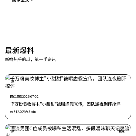
最新爆料
新鲜热乎的瓜，第一手资讯
热
网红塌房
2026-07-02
千万粉美妆博主"小甜甜"被曝虚假宣传，团队连夜删评控评
342.0万
5
min
热
独家