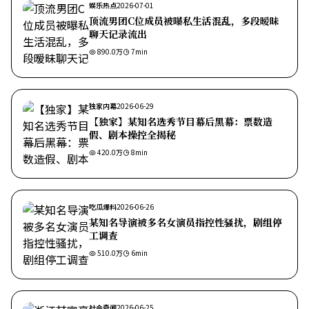
娱乐热点
2026-07-01
顶流男团C位成员被曝私生活混乱，多段暧昧
聊天记录流出
890.0万
7
min
独家内幕
2026-06-29
【独家】某知名选秀节目幕后黑幕：票数造
假、剧本操控全揭秘
420.0万
8
min
吃瓜爆料
2026-06-26
某知名导演被多名女演员指控性骚扰，剧组停
工调查
510.0万
6
min
社会奇闻
2026-06-25