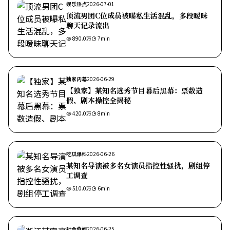
娱乐热点
2026-07-01
顶流男团C位成员被曝私生活混乱，多段暧昧
聊天记录流出
890.0万
7
min
独家内幕
2026-06-29
【独家】某知名选秀节目幕后黑幕：票数造
假、剧本操控全揭秘
420.0万
8
min
吃瓜爆料
2026-06-26
某知名导演被多名女演员指控性骚扰，剧组停
工调查
510.0万
6
min
社会奇闻
2026-06-25