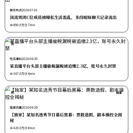
娱乐热点
2026-07-01
顶流男团C位成员被曝私生活混乱，多段暧昧聊天记录流出
890.0万
7
min
热
吃瓜爆料
2026-06-30
某直播平台头部主播偷税漏税被追缴2.3亿，账号永久封禁
567.0万
6
min
热
独家
独家内幕
2026-06-29
【独家】某知名选秀节目幕后黑幕：票数造假、剧本操控全揭
秘
420.0万
8
min