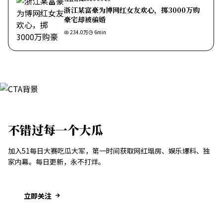
浙江某富豪为博网红女友欢心，掷3000万购
豪宅却被骗婚
234.0万
6
min
不错过每一个大瓜
加入51每日大赛吃瓜大军，第一时间获取网红塌房、娱乐爆料、独
家内幕。每日更新，永不打烊。
立即关注