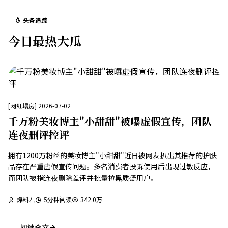
头条追踪
今日最热大瓜
[
网红塌房
]
2026-07-02
千万粉美妆博主"小甜甜"被曝虚假宣传，团队
连夜删评控评
拥有1200万粉丝的美妆博主"小甜甜"近日被网友扒出其推荐的护肤
品存在严重虚假宣传问题。多名消费者投诉使用后出现过敏反应，
而团队被指连夜删除差评并批量拉黑质疑用户。
爆料君
5
分钟阅读
342.0万
阅读全文