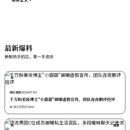
最新爆料
新鲜热乎的瓜，第一手资讯
热
网红塌房
2026-07-02
千万粉美妆博主"小甜甜"被曝虚假宣传，团队连夜删评控评
342.0万
5
min
热
独家