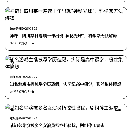
社会奇闻
2026-06-28
神奇！四川某村连续十年出现"神秘光球"，科学家无法解释
185.0万
5
min
热
网红塌房
2026-06-27
知名游戏主播被曝学历造假，实际是高中辍学，粉丝集体愤怒
298.0万
5
min
热
独家
吃瓜爆料
2026-06-26
某知名导演被多名女演员指控性骚扰，剧组停工调查