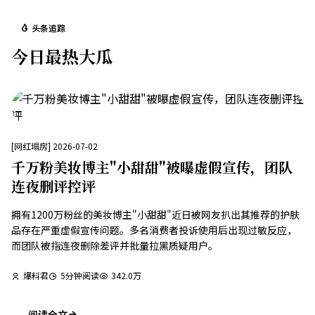
头条追踪
今日最热大瓜
[
网红塌房
]
2026-07-02
千万粉美妆博主"小甜甜"被曝虚假宣传，团队
连夜删评控评
拥有1200万粉丝的美妆博主"小甜甜"近日被网友扒出其推荐的护肤
品存在严重虚假宣传问题。多名消费者投诉使用后出现过敏反应，
而团队被指连夜删除差评并批量拉黑质疑用户。
爆料君
5
分钟阅读
342.0万
阅读全文