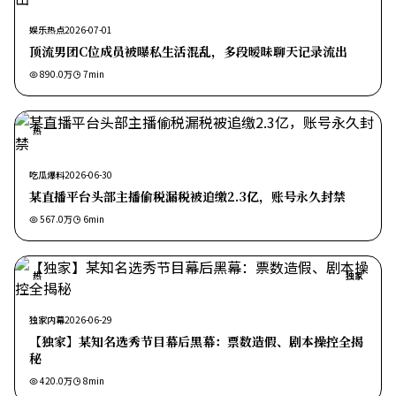
娱乐热点
2026-07-01
顶流男团C位成员被曝私生活混乱，多段暧昧聊天记录流出
890.0万
7
min
热
吃瓜爆料
2026-06-30
某直播平台头部主播偷税漏税被追缴2.3亿，账号永久封禁
567.0万
6
min
热
独家
独家内幕
2026-06-29
【独家】某知名选秀节目幕后黑幕：票数造假、剧本操控全揭
秘
420.0万
8
min