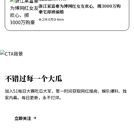
浙江某富豪为博网红女友欢心，掷3000万购
豪宅却被骗婚
234.0万
6
min
不错过每一个大瓜
加入51每日大赛吃瓜大军，第一时间获取网红塌房、娱乐爆料、独
家内幕。每日更新，永不打烊。
立即关注