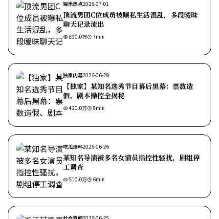
娱乐热点
2026-07-01
顶流男团C位成员被曝私生活混乱，多段暧昧
聊天记录流出
890.0万
7
min
独家内幕
2026-06-29
【独家】某知名选秀节目幕后黑幕：票数造
假、剧本操控全揭秘
420.0万
8
min
吃瓜爆料
2026-06-26
某知名导演被多名女演员指控性骚扰，剧组停
工调查
510.0万
6
min
社会奇闻
2026-06-25