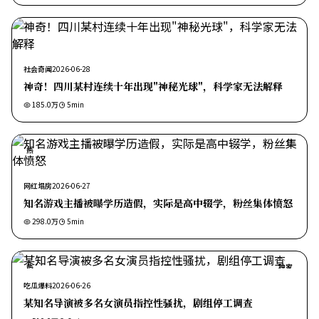
社会奇闻
2026-06-28
神奇！四川某村连续十年出现"神秘光球"，科学家无法解释
185.0万
5
min
热
网红塌房
2026-06-27
知名游戏主播被曝学历造假，实际是高中辍学，粉丝集体愤怒
298.0万
5
min
热
独家
吃瓜爆料
2026-06-26
某知名导演被多名女演员指控性骚扰，剧组停工调查