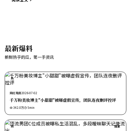
最新爆料
新鲜热乎的瓜，第一手资讯
热
网红塌房
2026-07-02
千万粉美妆博主"小甜甜"被曝虚假宣传，团队连夜删评控评
342.0万
5
min
热
独家