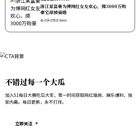
浙江某富豪为博网红女友欢心，掷3000万购
豪宅却被骗婚
234.0万
6
min
不错过每一个大瓜
加入51每日大赛吃瓜大军，第一时间获取网红塌房、娱乐爆料、独
家内幕。每日更新，永不打烊。
立即关注