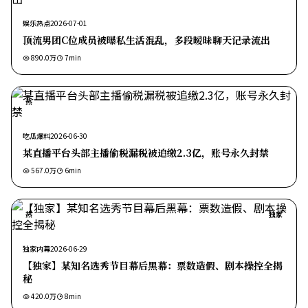
娱乐热点
2026-07-01
顶流男团C位成员被曝私生活混乱，多段暧昧聊天记录流出
890.0万
7
min
热
吃瓜爆料
2026-06-30
某直播平台头部主播偷税漏税被追缴2.3亿，账号永久封禁
567.0万
6
min
热
独家
独家内幕
2026-06-29
【独家】某知名选秀节目幕后黑幕：票数造假、剧本操控全揭
秘
420.0万
8
min