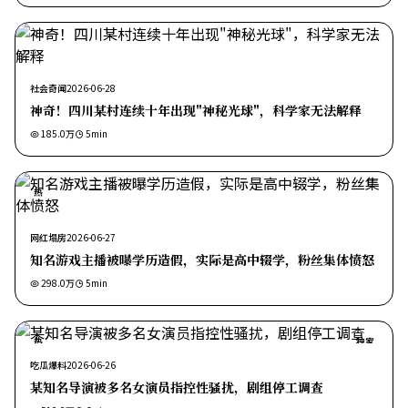
社会奇闻
2026-06-28
神奇！四川某村连续十年出现"神秘光球"，科学家无法解释
185.0万
5
min
热
网红塌房
2026-06-27
知名游戏主播被曝学历造假，实际是高中辍学，粉丝集体愤怒
298.0万
5
min
热
独家
吃瓜爆料
2026-06-26
某知名导演被多名女演员指控性骚扰，剧组停工调查