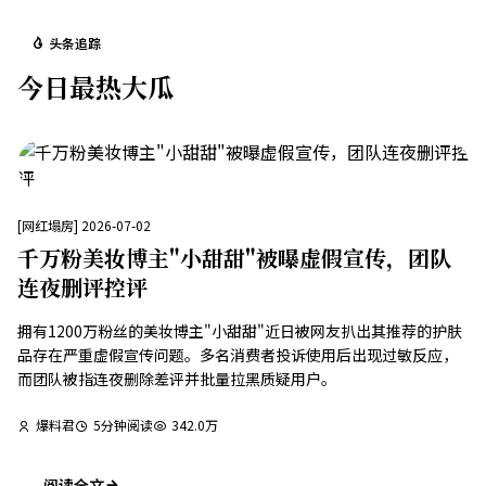
头条追踪
今日最热大瓜
[
网红塌房
]
2026-07-02
千万粉美妆博主"小甜甜"被曝虚假宣传，团队
连夜删评控评
拥有1200万粉丝的美妆博主"小甜甜"近日被网友扒出其推荐的护肤
品存在严重虚假宣传问题。多名消费者投诉使用后出现过敏反应，
而团队被指连夜删除差评并批量拉黑质疑用户。
爆料君
5
分钟阅读
342.0万
阅读全文