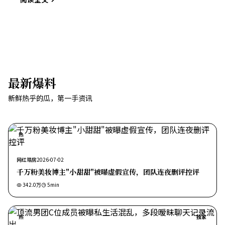
最新爆料
新鲜热乎的瓜，第一手资讯
热
网红塌房
2026-07-02
千万粉美妆博主"小甜甜"被曝虚假宣传，团队连夜删评控评
342.0万
5
min
热
独家