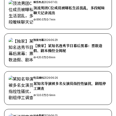
娱乐热点
2026-07-01
顶流男团C位成员被曝私生活混乱，多段暧昧
聊天记录流出
890.0万
7
min
独家内幕
2026-06-29
【独家】某知名选秀节目幕后黑幕：票数造
假、剧本操控全揭秘
420.0万
8
min
吃瓜爆料
2026-06-26
某知名导演被多名女演员指控性骚扰，剧组停
工调查
510.0万
6
min
社会奇闻
2026-06-25