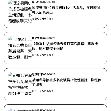
娱乐热点
2026-07-01
顶流男团C位成员被曝私生活混乱，多段暧昧
聊天记录流出
890.0万
7
min
独家内幕
2026-06-29
【独家】某知名选秀节目幕后黑幕：票数造
假、剧本操控全揭秘
420.0万
8
min
吃瓜爆料
2026-06-26
某知名导演被多名女演员指控性骚扰，剧组停
工调查
510.0万
6
min
社会奇闻
2026-06-25