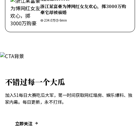
浙江某富豪为博网红女友欢心，掷3000万购
豪宅却被骗婚
234.0万
6
min
不错过每一个大瓜
加入51每日大赛吃瓜大军，第一时间获取网红塌房、娱乐爆料、独
家内幕。每日更新，永不打烊。
立即关注