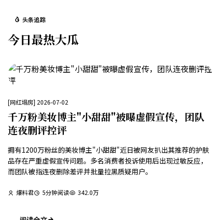
头条追踪
今日最热大瓜
[
网红塌房
]
2026-07-02
千万粉美妆博主"小甜甜"被曝虚假宣传，团队
连夜删评控评
拥有1200万粉丝的美妆博主"小甜甜"近日被网友扒出其推荐的护肤
品存在严重虚假宣传问题。多名消费者投诉使用后出现过敏反应，
而团队被指连夜删除差评并批量拉黑质疑用户。
爆料君
5
分钟阅读
342.0万
阅读全文