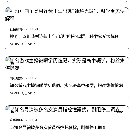
社会奇闻
2026-06-28
神奇！四川某村连续十年出现"神秘光球"，科学家无法解释
185.0万
5
min
热
网红塌房
2026-06-27
知名游戏主播被曝学历造假，实际是高中辍学，粉丝集体愤怒
298.0万
5
min
热
独家
吃瓜爆料
2026-06-26
某知名导演被多名女演员指控性骚扰，剧组停工调查