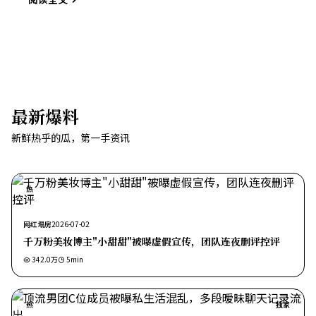
最新爆料
新鲜热乎的瓜，第一手资讯
热
网红塌房
2026-07-02
千万粉美妆博主"小甜甜"被曝虚假宣传，团队连夜删评控评
342.0万
5
min
热
独家