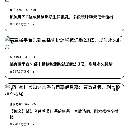
娱乐热点
2026-07-01
顶流男团C位成员被曝私生活混乱，多段暧昧聊天记录流出
890.0万
7
min
热
吃瓜爆料
2026-06-30
某直播平台头部主播偷税漏税被追缴2.3亿，账号永久封禁
567.0万
6
min
热
独家
独家内幕
2026-06-29
【独家】某知名选秀节目幕后黑幕：票数造假、剧本操控全揭
秘
420.0万
8
min