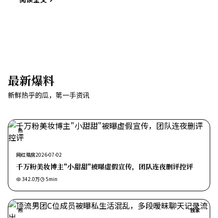
最新爆料
新鲜热乎的瓜，第一手资讯
热
网红塌房
2026-07-02
千万粉美妆博主"小甜甜"被曝虚假宣传，团队连夜删评控评
342.0万
5
min
热
独家