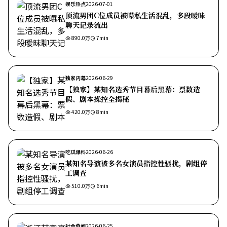
娱乐热点
2026-07-01
顶流男团C位成员被曝私生活混乱，多段暧昧
聊天记录流出
890.0万
7
min
独家内幕
2026-06-29
【独家】某知名选秀节目幕后黑幕：票数造
假、剧本操控全揭秘
420.0万
8
min
吃瓜爆料
2026-06-26
某知名导演被多名女演员指控性骚扰，剧组停
工调查
510.0万
6
min
社会奇闻
2026-06-25