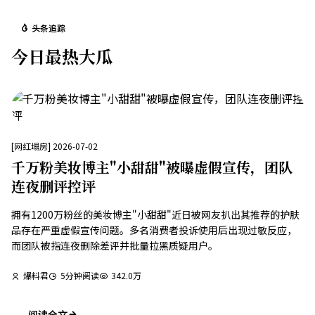
头条追踪
今日最热大瓜
[
网红塌房
]
2026-07-02
千万粉美妆博主"小甜甜"被曝虚假宣传，团队
连夜删评控评
拥有1200万粉丝的美妆博主"小甜甜"近日被网友扒出其推荐的护肤
品存在严重虚假宣传问题。多名消费者投诉使用后出现过敏反应，
而团队被指连夜删除差评并批量拉黑质疑用户。
爆料君
5
分钟阅读
342.0万
阅读全文