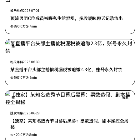
娱乐热点
2026-07-01
顶流男团C位成员被曝私生活混乱，多段暧昧聊天记录流出
890.0万
7
min
热
吃瓜爆料
2026-06-30
某直播平台头部主播偷税漏税被追缴2.3亿，账号永久封禁
567.0万
6
min
热
独家
独家内幕
2026-06-29
【独家】某知名选秀节目幕后黑幕：票数造假、剧本操控全揭
秘
420.0万
8
min