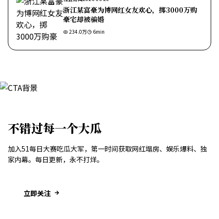
浙江某富豪为博网红女友欢心，掷3000万购
豪宅却被骗婚
234.0万
6
min
不错过每一个大瓜
加入51每日大赛吃瓜大军，第一时间获取网红塌房、娱乐爆料、独
家内幕。每日更新，永不打烊。
立即关注