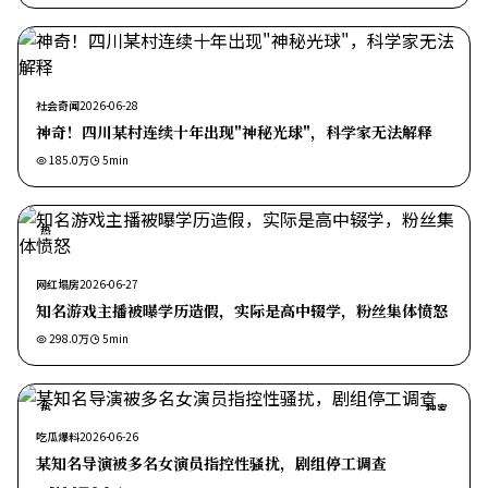
社会奇闻
2026-06-28
神奇！四川某村连续十年出现"神秘光球"，科学家无法解释
185.0万
5
min
热
网红塌房
2026-06-27
知名游戏主播被曝学历造假，实际是高中辍学，粉丝集体愤怒
298.0万
5
min
热
独家
吃瓜爆料
2026-06-26
某知名导演被多名女演员指控性骚扰，剧组停工调查