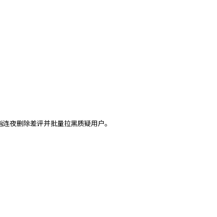
指连夜删除差评并批量拉黑质疑用户。