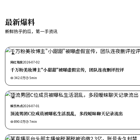
最新爆料
新鲜热乎的瓜，第一手资讯
热
网红塌房
2026-07-02
千万粉美妆博主"小甜甜"被曝虚假宣传，团队连夜删评控评
342.0万
5
min
热
娱乐热点
2026-07-01
顶流男团C位成员被曝私生活混乱，多段暧昧聊天记录流出
890.0万
7
min