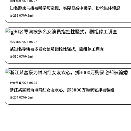
网红塌房
2026-06-27
知名游戏主播被曝学历造假，实际是高中辍学，粉丝集体愤怒
298.0万
5
min
热
吃瓜爆料
2026-06-26
某知名导演被多名女演员指控性骚扰，剧组停工调查
510.0万
6
min
社会奇闻
2026-06-25
浙江某富豪为博网红女友欢心，掷3000万购豪宅却被骗婚
234.0万
6
min