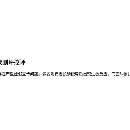
夜删评控评
肤品存在严重虚假宣传问题。多名消费者投诉使用后出现过敏反应，而团队被