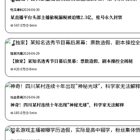
热
吃瓜爆料
2026-06-30
某直播平台头部主播偷税漏税被追缴2.3亿，账号永久封禁
567.0万
6
min
热
独家内幕
2026-06-29
【独家】某知名选秀节目幕后黑幕：票数造假、剧本操控全揭秘
420.0万
8
min
社会奇闻
2026-06-28
神奇！四川某村连续十年出现"神秘光球"，科学家无法解释
185.0万
5
min
热