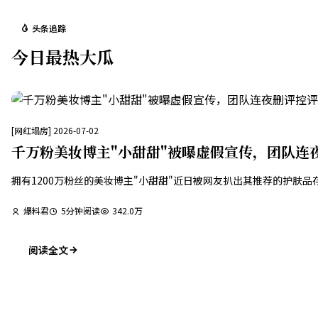
头条追踪
今日最热大瓜
[
网红塌房
]
2026-07-02
千万粉美妆博主"小甜甜"被曝虚假宣传，团队连
拥有1200万粉丝的美妆博主"小甜甜"近日被网友扒出其推荐的护
爆料君
5
分钟阅读
342.0万
阅读全文