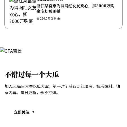
浙江某富豪为博网红女友欢心，掷3000万购
豪宅却被骗婚
234.0万
6
min
不错过每一个大瓜
加入51每日大赛吃瓜大军，第一时间获取网红塌房、娱乐爆料、独
家内幕。每日更新，永不打烊。
立即关注