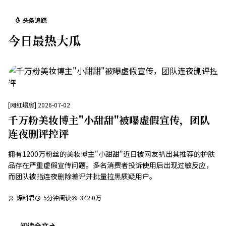
头条追踪
今日最热大瓜
[
网红塌房
]
2026-07-02
千万粉美妆博主"小甜甜"被曝虚假宣传，团队
连夜删评控评
拥有1200万粉丝的美妆博主"小甜甜"近日被网友扒出其推荐的护肤
品存在严重虚假宣传问题。多名消费者投诉使用后出现过敏反应，
而团队被指连夜删除差评并批量拉黑质疑用户。
爆料君
5
分钟阅读
342.0万
阅读全文