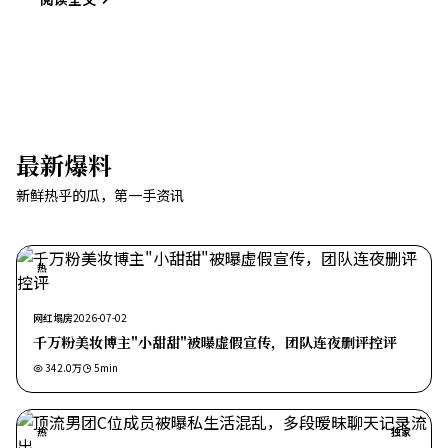
最新爆料
新鲜热乎的瓜，第一手资讯
热
网红塌房
2026-07-02
千万粉美妆博主"小甜甜"被曝虚假宣传，团队连夜删评控评
342.0万
5
min
热
独家