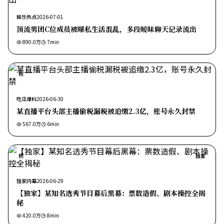
娱乐热点
2026-07-01
顶流男团C位成员被曝私生活混乱，多段暧昧聊天记录流出
890.0万
7
min
热
吃瓜爆料
2026-06-30
某直播平台头部主播偷税漏税被追缴2.3亿，账号永久封禁
567.0万
6
min
热
独家
独家内幕
2026-06-29
【独家】某知名选秀节目幕后黑幕：票数造假、剧本操控全揭
秘
420.0万
8
min