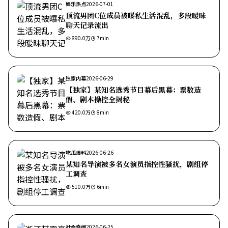
娱乐热点
2026-07-01
顶流男团C位成员被曝私生活混乱，多段暧昧
聊天记录流出
890.0万
7
min
独家内幕
2026-06-29
【独家】某知名选秀节目幕后黑幕：票数造
假、剧本操控全揭秘
420.0万
8
min
吃瓜爆料
2026-06-26
某知名导演被多名女演员指控性骚扰，剧组停
工调查
510.0万
6
min
社会奇闻
2026-06-25