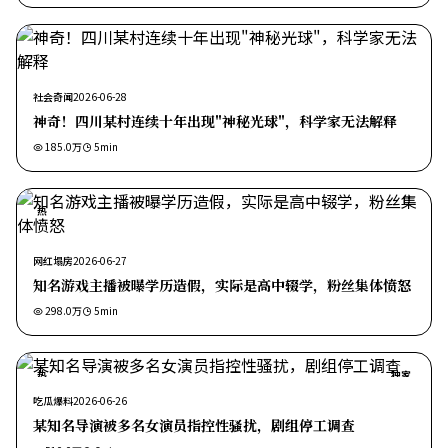
社会奇闻
2026-06-28
神奇！四川某村连续十年出现"神秘光球"，科学家无法解释
185.0万
5
min
热
网红塌房
2026-06-27
知名游戏主播被曝学历造假，实际是高中辍学，粉丝集体愤怒
298.0万
5
min
热
独家
吃瓜爆料
2026-06-26
某知名导演被多名女演员指控性骚扰，剧组停工调查