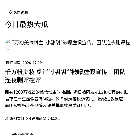
头条追踪
今日最热大瓜
[
网红塌房
]
2026-07-02
千万粉美妆博主"小甜甜"被曝虚假宣传，团队
连夜删评控评
拥有1200万粉丝的美妆博主"小甜甜"近日被网友扒出其推荐的护肤
品存在严重虚假宣传问题。多名消费者投诉使用后出现过敏反应，
而团队被指连夜删除差评并批量拉黑质疑用户。
爆料君
5
分钟阅读
342.0万
阅读全文