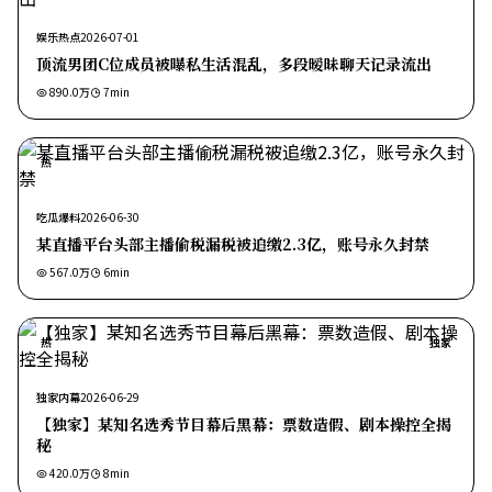
娱乐热点
2026-07-01
顶流男团C位成员被曝私生活混乱，多段暧昧聊天记录流出
890.0万
7
min
热
吃瓜爆料
2026-06-30
某直播平台头部主播偷税漏税被追缴2.3亿，账号永久封禁
567.0万
6
min
热
独家
独家内幕
2026-06-29
【独家】某知名选秀节目幕后黑幕：票数造假、剧本操控全揭
秘
420.0万
8
min