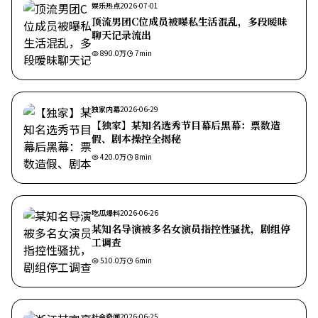
娱乐热点
2026-07-01
顶流男团C位成员被曝私生活混乱，多段暧昧
聊天记录流出
890.0万
7
min
独家内幕
2026-06-29
【独家】某知名选秀节目幕后黑幕：票数造
假、剧本操控全揭秘
420.0万
8
min
吃瓜爆料
2026-06-26
某知名导演被多名女演员指控性骚扰，剧组停
工调查
510.0万
6
min
社会奇闻
2026-06-25