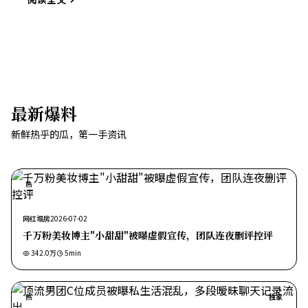
最新爆料
新鲜热乎的瓜，第一手资讯
热
网红塌房
2026-07-02
千万粉美妆博主"小甜甜"被曝虚假宣传，团队连夜删评控评
342.0万
5
min
热
独家