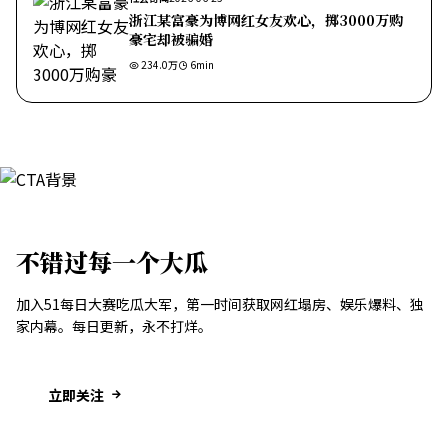
浙江某富豪为博网红女友欢心，掷3000万购
豪宅却被骗婚
234.0万
6
min
不错过每一个大瓜
加入51每日大赛吃瓜大军，第一时间获取网红塌房、娱乐爆料、独
家内幕。每日更新，永不打烊。
立即关注