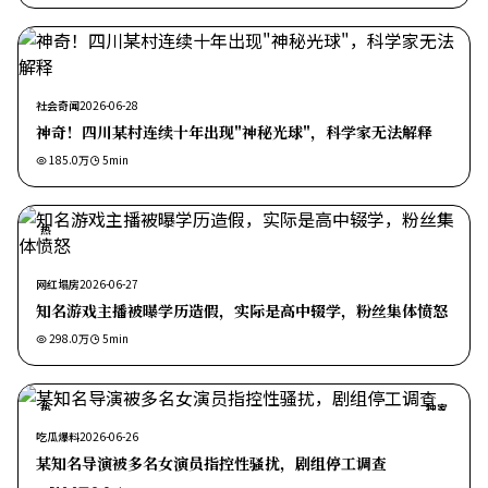
社会奇闻
2026-06-28
神奇！四川某村连续十年出现"神秘光球"，科学家无法解释
185.0万
5
min
热
网红塌房
2026-06-27
知名游戏主播被曝学历造假，实际是高中辍学，粉丝集体愤怒
298.0万
5
min
热
独家
吃瓜爆料
2026-06-26
某知名导演被多名女演员指控性骚扰，剧组停工调查