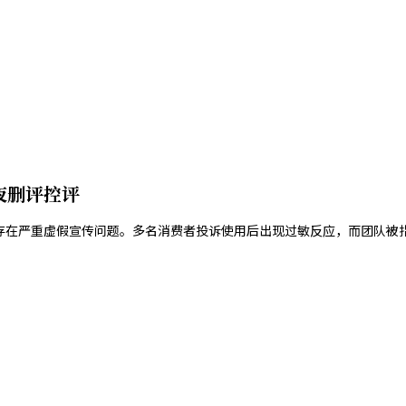
夜删评控评
肤品存在严重虚假宣传问题。多名消费者投诉使用后出现过敏反应，而团队被