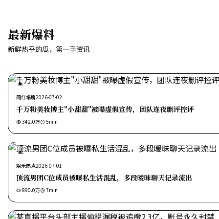
最新爆料
新鲜热乎的瓜，第一手资讯
热
网红塌房
2026-07-02
千万粉美妆博主"小甜甜"被曝虚假宣传，团队连夜删评控评
342.0万
5
min
热
娱乐热点
2026-07-01
顶流男团C位成员被曝私生活混乱，多段暧昧聊天记录流出
890.0万
7
min