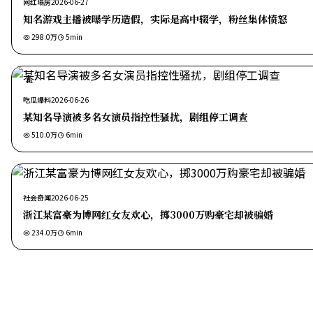
网红塌房
2026-06-27
知名游戏主播被曝学历造假，实际是高中辍学，粉丝集体愤怒
298.0万
5
min
热
吃瓜爆料
2026-06-26
某知名导演被多名女演员指控性骚扰，剧组停工调查
510.0万
6
min
社会奇闻
2026-06-25
浙江某富豪为博网红女友欢心，掷3000万购豪宅却被骗婚
234.0万
6
min