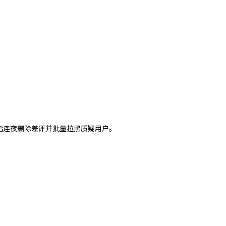
指连夜删除差评并批量拉黑质疑用户。