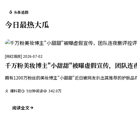
头条追踪
今日最热大瓜
[
网红塌房
]
2026-07-02
千万粉美妆博主"小甜甜"被曝虚假宣传，团队连
拥有1200万粉丝的美妆博主"小甜甜"近日被网友扒出其推荐的护
爆料君
5
分钟阅读
342.0万
阅读全文