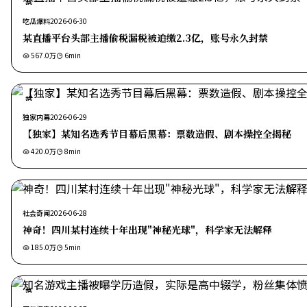
热
吃瓜爆料
2026-06-30
某直播平台头部主播偷税漏税被追缴2.3亿，账号永久封禁
567.0万
6
min
热
独家内幕
2026-06-29
【独家】某知名选秀节目幕后黑幕：票数造假、剧本操控全揭秘
420.0万
8
min
社会奇闻
2026-06-28
神奇！四川某村连续十年出现"神秘光球"，科学家无法解释
185.0万
5
min
热