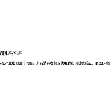
夜删评控评
肤品存在严重虚假宣传问题。多名消费者投诉使用后出现过敏反应，而团队被