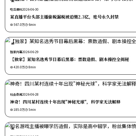
热
吃瓜爆料
2026-06-30
某直播平台头部主播偷税漏税被追缴2.3亿，账号永久封禁
567.0万
6
min
热
独家内幕
2026-06-29
【独家】某知名选秀节目幕后黑幕：票数造假、剧本操控全揭秘
420.0万
8
min
社会奇闻
2026-06-28
神奇！四川某村连续十年出现"神秘光球"，科学家无法解释
185.0万
5
min
热