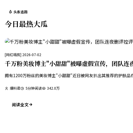
头条追踪
今日最热大瓜
[
网红塌房
]
2026-07-02
千万粉美妆博主"小甜甜"被曝虚假宣传，团队连
拥有1200万粉丝的美妆博主"小甜甜"近日被网友扒出其推荐的护
爆料君
5
分钟阅读
342.0万
阅读全文