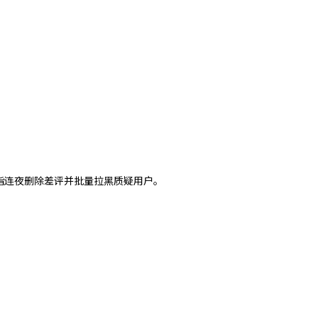
指连夜删除差评并批量拉黑质疑用户。