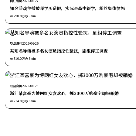
网红塌房
2026-06-27
知名游戏主播被曝学历造假，实际是高中辍学，粉丝集体愤怒
298.0万
5
min
热
吃瓜爆料
2026-06-26
某知名导演被多名女演员指控性骚扰，剧组停工调查
510.0万
6
min
社会奇闻
2026-06-25
浙江某富豪为博网红女友欢心，掷3000万购豪宅却被骗婚
234.0万
6
min