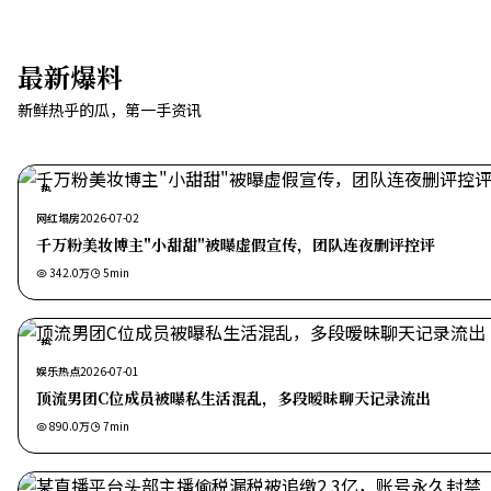
最新爆料
新鲜热乎的瓜，第一手资讯
热
网红塌房
2026-07-02
千万粉美妆博主"小甜甜"被曝虚假宣传，团队连夜删评控评
342.0万
5
min
热
娱乐热点
2026-07-01
顶流男团C位成员被曝私生活混乱，多段暧昧聊天记录流出
890.0万
7
min