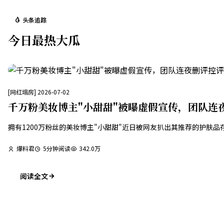
头条追踪
今日最热大瓜
[
网红塌房
]
2026-07-02
千万粉美妆博主"小甜甜"被曝虚假宣传，团队连
拥有1200万粉丝的美妆博主"小甜甜"近日被网友扒出其推荐的护
爆料君
5
分钟阅读
342.0万
阅读全文