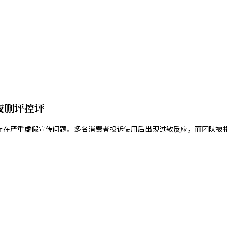
夜删评控评
肤品存在严重虚假宣传问题。多名消费者投诉使用后出现过敏反应，而团队被