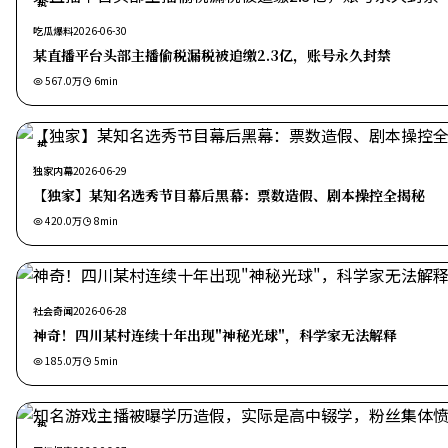
热
吃瓜爆料
2026-06-30
某直播平台头部主播偷税漏税被追缴2.3亿，账号永久封禁
567.0万
6
min
热
独家内幕
2026-06-29
【独家】某知名选秀节目幕后黑幕：票数造假、剧本操控全揭秘
420.0万
8
min
社会奇闻
2026-06-28
神奇！四川某村连续十年出现"神秘光球"，科学家无法解释
185.0万
5
min
热