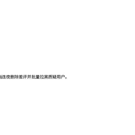
指连夜删除差评并批量拉黑质疑用户。