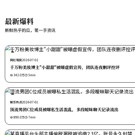
最新爆料
新鲜热乎的瓜，第一手资讯
热
网红塌房
2026-07-02
千万粉美妆博主"小甜甜"被曝虚假宣传，团队连夜删评控评
342.0万
5
min
热
娱乐热点
2026-07-01
顶流男团C位成员被曝私生活混乱，多段暧昧聊天记录流出
890.0万
7
min