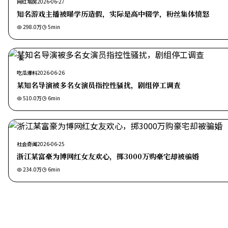
网红塌房
2026-06-27
知名游戏主播被曝学历造假，实际是高中辍学，粉丝集体愤怒
298.0万
5
min
热
吃瓜爆料
2026-06-26
某知名导演被多名女演员指控性骚扰，剧组停工调查
510.0万
6
min
社会奇闻
2026-06-25
浙江某富豪为博网红女友欢心，掷3000万购豪宅却被骗婚
234.0万
6
min