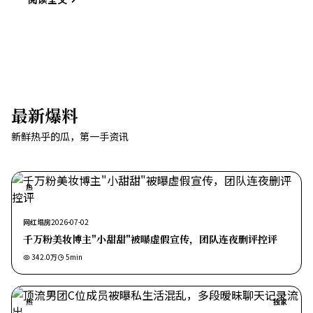
最新爆料
新鲜热乎的瓜，第一手资讯
热
网红塌房
2026-07-02
千万粉美妆博主"小甜甜"被曝虚假宣传，团队连夜删评控评
342.0万
5
min
热
独家