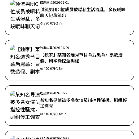
娱乐热点
2026-07-01
顶流男团C位成员被曝私生活混乱，多段暧昧
聊天记录流出
890.0万
7
min
独家内幕
2026-06-29
【独家】某知名选秀节目幕后黑幕：票数造
假、剧本操控全揭秘
420.0万
8
min
吃瓜爆料
2026-06-26
某知名导演被多名女演员指控性骚扰，剧组停
工调查
510.0万
6
min
社会奇闻
2026-06-25