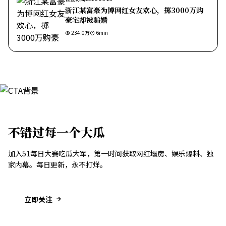
浙江某富豪为博网红女友欢心，掷3000万购
豪宅却被骗婚
234.0万
6
min
不错过每一个大瓜
加入51每日大赛吃瓜大军，第一时间获取网红塌房、娱乐爆料、独
家内幕。每日更新，永不打烊。
立即关注