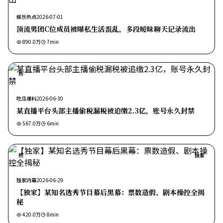
娱乐热点
2026-07-01
顶流男团C位成员被曝私生活混乱，多段暧昧聊天记录流出
890.0万
7
min
热
吃瓜爆料
2026-06-30
某直播平台头部主播偷税漏税被追缴2.3亿，账号永久封禁
567.0万
6
min
热
独家
独家内幕
2026-06-29
【独家】某知名选秀节目幕后黑幕：票数造假、剧本操控全揭
秘
420.0万
8
min