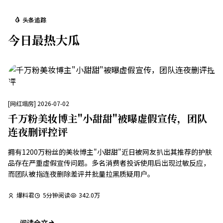
头条追踪
今日最热大瓜
[
网红塌房
]
2026-07-02
千万粉美妆博主"小甜甜"被曝虚假宣传，团队
连夜删评控评
拥有1200万粉丝的美妆博主"小甜甜"近日被网友扒出其推荐的护肤
品存在严重虚假宣传问题。多名消费者投诉使用后出现过敏反应，
而团队被指连夜删除差评并批量拉黑质疑用户。
爆料君
5
分钟阅读
342.0万
阅读全文