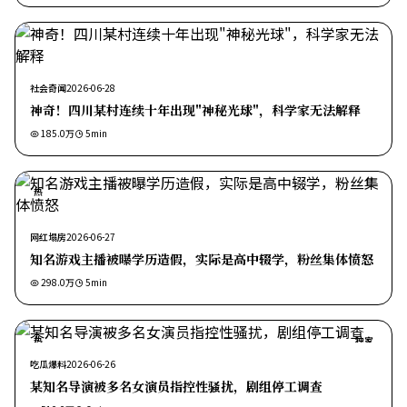
社会奇闻
2026-06-28
神奇！四川某村连续十年出现"神秘光球"，科学家无法解释
185.0万
5
min
热
网红塌房
2026-06-27
知名游戏主播被曝学历造假，实际是高中辍学，粉丝集体愤怒
298.0万
5
min
热
独家
吃瓜爆料
2026-06-26
某知名导演被多名女演员指控性骚扰，剧组停工调查