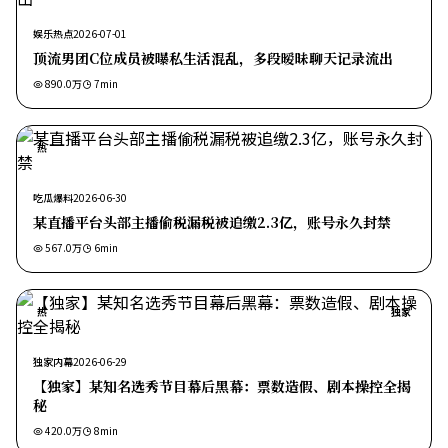
娱乐热点
2026-07-01
顶流男团C位成员被曝私生活混乱，多段暧昧聊天记录流出
890.0万
7
min
热
吃瓜爆料
2026-06-30
某直播平台头部主播偷税漏税被追缴2.3亿，账号永久封禁
567.0万
6
min
热
独家
独家内幕
2026-06-29
【独家】某知名选秀节目幕后黑幕：票数造假、剧本操控全揭
秘
420.0万
8
min