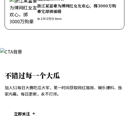
浙江某富豪为博网红女友欢心，掷3000万购
豪宅却被骗婚
234.0万
6
min
不错过每一个大瓜
加入51每日大赛吃瓜大军，第一时间获取网红塌房、娱乐爆料、独
家内幕。每日更新，永不打烊。
立即关注