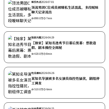
娱乐热点
2026-07-01
顶流男团C位成员被曝私生活混乱，多段暧昧
聊天记录流出
890.0万
7
min
独家内幕
2026-06-29
【独家】某知名选秀节目幕后黑幕：票数造
假、剧本操控全揭秘
420.0万
8
min
吃瓜爆料
2026-06-26
某知名导演被多名女演员指控性骚扰，剧组停
工调查
510.0万
6
min
社会奇闻
2026-06-25