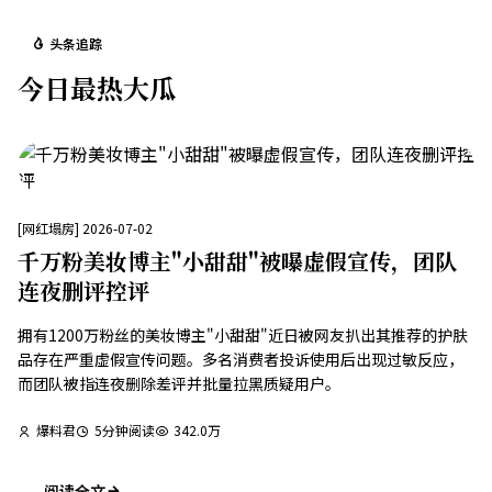
头条追踪
今日最热大瓜
[
网红塌房
]
2026-07-02
千万粉美妆博主"小甜甜"被曝虚假宣传，团队
连夜删评控评
拥有1200万粉丝的美妆博主"小甜甜"近日被网友扒出其推荐的护肤
品存在严重虚假宣传问题。多名消费者投诉使用后出现过敏反应，
而团队被指连夜删除差评并批量拉黑质疑用户。
爆料君
5
分钟阅读
342.0万
阅读全文