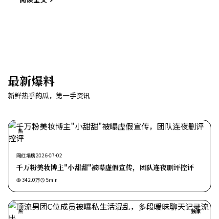
最新爆料
新鲜热乎的瓜，第一手资讯
热
网红塌房
2026-07-02
千万粉美妆博主"小甜甜"被曝虚假宣传，团队连夜删评控评
342.0万
5
min
热
独家